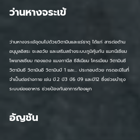
ว่านหางจระเข้
ว่านหางจระเข้อุดมไปด้วยวิตามินและแร่ธาตุ ได้แก่ สารต่อต้าน
อนุมูลอิสระ ชะลอวัย และเสริมสร้างระบบภูมิคุ้มกัน แมกนีเซียม
โพแทสเซียม ทองแดง แมงกานีส ซีลีเนียม โครเมียม วิตามินซี
วิตามินซี วิตามินอี วิตามินบี 1 และ… ประกอบด้วย กรดอะมิโนที่
จำเป็นต่อร่างกาย เช่น บี.2 บี3 บี6 บี9 และบี12 ซึ่งช่วยบำรุง
ระบบย่อยอาหาร ช่วยป้องกันอาการท้องผูก
อัญชัน