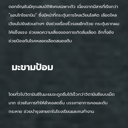
ดอกอัญชันมีคุณสมบัติพิเศษเฉพาะตัว เนื่องจากมีสารที่เรียกว่า
“แอนโทไซยานิน” ซึ่งมีหน้าที่กระตุ้นการไหลเวียนโลหิต เลือดไหล
เวียนไปยังส่วนต่างๆ ยังช่วยเรื่องริ้วรอยอีกด้วย กระตุ้นรากผม
ให้แข็งแรง ช่วยลดความเสี่ยงของการเกิดลิ่มเลือด อีกทั้งยัง
ช่วยป้องกันโรคหลอดเลือดสมองตีบ
มะขามป้อม
โดยทั่วไปวิตามินซีในมะยมจะดูดซึมได้เร็วกว่าวิตามินซีแบบเม็ด
มาก ช่วยในการทำให้ลำคอสดชื่น บรรเทาอาการคอและดับ
กระหาย ช่วยบำรุงสายตาในโรงเรียนและคนทำงาน