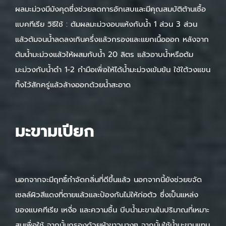
ผลมะม่วงมีมังคุดซึ่งช่วยลดการอักเสบและมีคุณสมบัติต้านเชื้อ
แบคทีเรีย วิธีใช้ : ต้มผลมะม่วงอบแห้งกับน้ำ 1 ส่วน 3 ส่วน
แล้วต้มจนน้ำลดลงเกินครึ่งแล้วกรองและแยกเนื้อออก หลังจาก
ต้มน้ำมะม่วงแล้วให้ผสมกับน้ำ 20 ลิตร แล้วอาบน้ำหรือต้ม
มะม่วงกับน้ำดำ 1-2 กำมือเพื่อให้ได้น้ำมะม่วงเข้มข้น ใช้ใต้วงแขน
ทิ้งไว้สักครู่แล้วล้างออกด้วยน้ำสะอาด
มะขามเปียก
นอกจากจะมีฤทธิ์กำจัดกลิ่นที่ดีขึ้นแล้ว นอกจากนี้ยังช่วยขจัด
เซลล์ผิวสีแดงที่ตายแล้วและป้องกันไม่ให้ก่อตัว ซึ่งเป็นแหล่ง
ของแบคทีเรีย เหงื่อ และความชื้น บีบน้ำมะขามในปริมาณที่เหมาะ
สมเพื่อใช้ จากนั้นกรองด้วยผ้าขาวบางๆ จากนั้นใช้น้ำมะขามแทน