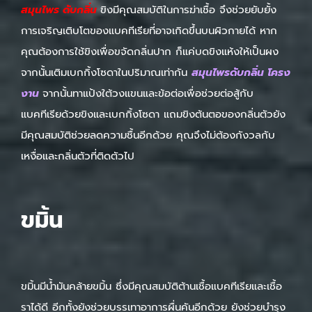
สมุนไพร ดับกลิ่น
ขิงมีคุณสมบัติในการฆ่าเชื้อ จึงช่วยยับยั้ง
การเจริญเติบโตของแบคทีเรียที่อาจเกิดขึ้นบนผิวกายได้ หาก
คุณต้องการใช้ขิงเพื่อขจัดกลิ่นปาก ก็แค่บดขิงแห้งให้เป็นผง
จากนั้นเติมเบกกิ้งโซดาในปริมาณเท่ากัน
สมุนไพรดับกลิ่น โครง
งาน
จากนั้นทาแป้งใต้วงแขนและข้อต่อเพื่อช่วยต่อสู้กับ
แบคทีเรียด้วยขิงและเบกกิ้งโซดา แถมขิงต้นตอของกลิ่นตัวยัง
มีคุณสมบัติช่วยลดความชื้นอีกด้วย คุณจึงไม่ต้องกังวลกับ
เหงื่อและกลิ่นตัวที่ติดตัวไป
ขมิ้น
ขมิ้นมีน้ำมันคล้ายขมิ้น ซึ่งมีคุณสมบัติต้านเชื้อแบคทีเรียและเชื้อ
ราได้ดี อีกทั้งยังช่วยบรรเทาอาการผื่นคันอีกด้วย ยังช่วยบำรุง