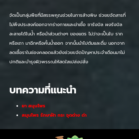
จัดเป็นกลุ่มพืชที่มีสรรพคุณช่วยในการล้างพิษ ช่วยขจัดสารที่
ไม่พึงประสงค์ออกจากร่างกายและฆ่าเชื้อ ชารังบิล ผงรังบิล
ละลายได้ในน้ำ หรือนำส่วนต่างๆ ของแตร ไม่ว่าจะเป็นใบ ราก
หรือเถา มาฉีกหรือคั้นน้ำออก จากนั้นนำไปต้มและดื่ม นอกจาก
ลดเชื้อราในช่องคลอดแล้วยังช่วยขจัดปัญหาประจำเดือนมาไม่
ปกติและบำรุงผิวพรรณให้สดใสเปล่งปลั่ง
บทความที่แนะนำ
ยา สมุนไพร
สมุนไพร รักษาฝ้า กระ จุดด่าง ดํา