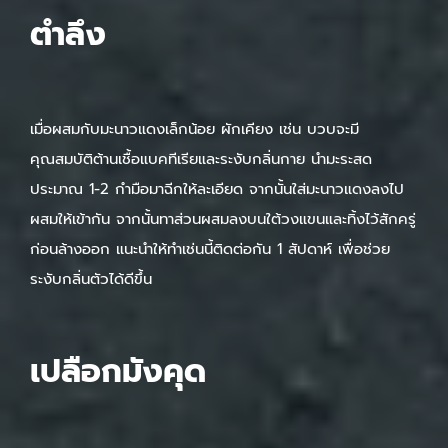
ตำลึง
เมื่อผสมกับมะนาวแดงเล็กน้อย ผักเคียง เช่น บวบจะมี
คุณสมบัติต้านเชื้อแบคทีเรียและระงับกลิ่นกาย นำมะระสด
ประมาณ 1-2 กำมือมาฉีกให้ละเอียด จากนั้นใส่มะนาวแดงลงไป
ผสมให้เข้ากัน จากนั้นทาส่วนผสมลงบนใต้วงแขนและทิ้งไว้สักครู่
ก่อนล้างออก แนะนำให้ทำเช่นนี้ติดต่อกัน 1 สัปดาห์ เพื่อช่วย
ระงับกลิ่นตัวได้ดีขึ้น
เปลือกมังคุด