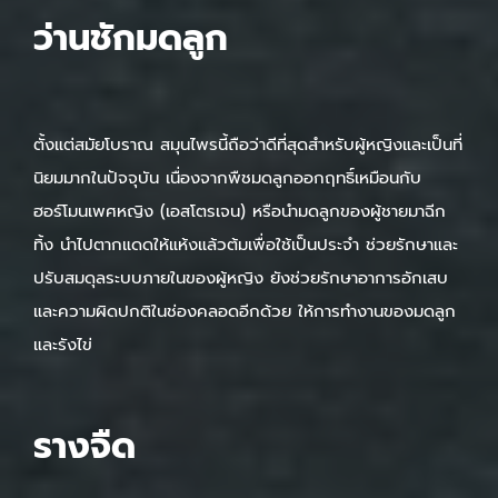
ว่านชักมดลูก
ตั้งแต่สมัยโบราณ สมุนไพรนี้ถือว่าดีที่สุดสำหรับผู้หญิงและเป็นที่
นิยมมากในปัจจุบัน เนื่องจากพืชมดลูกออกฤทธิ์เหมือนกับ
ฮอร์โมนเพศหญิง (เอสโตรเจน) หรือนำมดลูกของผู้ชายมาฉีก
ทิ้ง นำไปตากแดดให้แห้งแล้วต้มเพื่อใช้เป็นประจำ ช่วยรักษาและ
ปรับสมดุลระบบภายในของผู้หญิง ยังช่วยรักษาอาการอักเสบ
และความผิดปกติในช่องคลอดอีกด้วย ให้การทำงานของมดลูก
และรังไข่
รางจืด