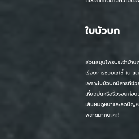
ก็เลือกใช้ได้ตามความต้
ใบบัวบก
ส่วนสมุนไพรประจำบ้านเพ
เรื่องการช่วยแก้ช้ำใน 
เพราะใบบัวบกมีสารที่ช่
เหี่ยวย่นหรือริ้วรอยก่อน
เส้นผมดูหนาและลดปัญหาผ
พลาดมากนะคะ!