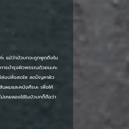
่ะ แม้ว่าบัวบกจะถูกพูดถึงใน
ื่องการบำรุงผิวพรรณด้วยนะคะ
เปล่งปลั่งสดใส ลดปัญหาผิว
ส้นผมและหนังศีรษะ เพื่อให้
ม่เคยลองใช้ใบบัวบกก็ถือว่า