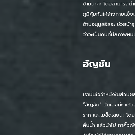
ข้ามนะคะ โดยสามารถนำมะ
ภูมิคุ้มกันให้ร่างกายแ
ต้านอนุมูลอิสระ ช่วยบำ
ว่าจะเป็นคนที่มีสภาพผม
อัญชัน
เรามั่นใจว่าหนึ่งในส่ว
“อัญชัน” นั่นเองค่ะ แล้
ราก และเมล็ดเลยนะ โด
คั้นน้ำ แล้วนำไป ทาคิ้ว