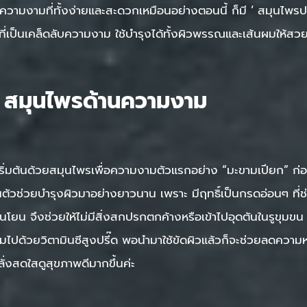
วามงามที่ทั้งง่ายและสะดวกเหมือนอย่างตอนนี้ ก็มี ‘ สมุนไพรป
ะที่เป็นเคล็ดลับความงาม ใช้บำรุงได้ทั้งผิวพรรณและเส้นผมให้สวยม
 สมุนไพรด้านความงาม
ริ่มต้นด้วยสมุนไพรเพื่อความงามตัวแรกอย่าง “มะขามเปียก” ก่อ
็นตัวช่วยบำรุงผิวมาอย่างยาวนาน เพราะ มีฤทธิ์เป็นกรดอ่อนๆ ที
อนโยน จึงช่วยให้ไม่มีสิ่งสกปรกตกค้างหรือเข้าไปอุดตันในรูขุม
ดมไปด้วยวิตามินซีสูงปรี๊ด พอนำมาใช้ขัดผิวแล้วก็จะช่วยลดความ
ั่งสดใสดูสุขภาพดีมากขึ้นค่ะ