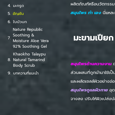
ผลิตภัณฑ์หรือนวัตกรรมค
มะกรูด
สมุนไพร ทํา เอง
นี่แหล
อัญชัน
ใบบัวบก
Nature Republic
มะขามเปียก
Soothing &
Moisture Aloe Vera
92% Soothing Gel
Khaokho Talaypu
Natural Tamarind
สมุนไพรด้านความงาม
เ
Body Scrub
ส่วนผสมที่ถูกนำมาใช้เป
บทความที่แนะนำ
และผลัดเซลล์ผิวอย่างอ่
สมุนไพรดูแลผิวกาย
อุ
จางลง ปรับให้ผิวเปล่งปล