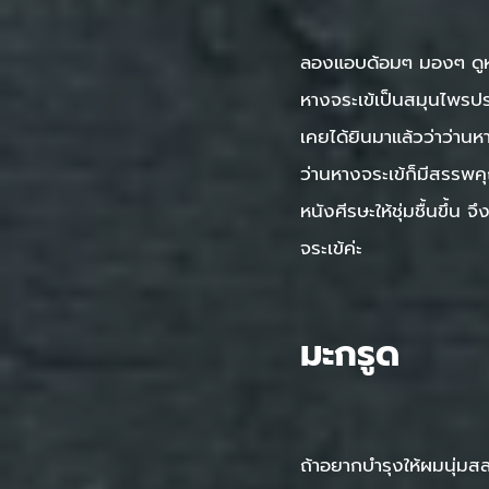
ลองแอบด้อมๆ มองๆ ดูหน่อ
หางจระเข้เป็นสมุนไพรปร
เคยได้ยินมาแล้วว่าว่านห
ว่านหางจระเข้ก็มีสรรพค
หนังศีรษะให้ชุ่มชื้นขึ้
จระเข้ค่ะ
มะกรูด
ถ้าอยากบำรุงให้ผมนุ่มส