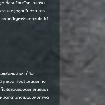
ูด ที่ช่วยรักษาโรคและเสริม
เพราะมะกรูดอุดมไปด้วย สาร
รา และลดปัญหารังแคกวนใจ ไม่
แลเส้นผมต่างๆ ก็คือ
ได้ทุกส่วน ทั้งบริเวณดอก ใบ
ก็จะใช้ส่วนของดอกอัญชันมา
ห้เส้นผมดกดำเงางามแบบสุขภาพดี