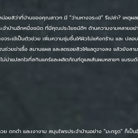
ยสิว่าที่บ้านของคุณสาวๆ มี “ว่านหางจระเข้” รึเปล่า? เหตุผลที
ะจำบ้านอีกหนึ่งชนิด ที่มีคุณประโยชน์ดีๆ ด้านความงามหลายอย
างจระเข้เป็นตัวช่วย เพิ่มความชุ่มชื้นให้ผิวไม่แห้งกร้าน และ ป
ุณช่วยฆ่าเชื้อ สมานแผล และลดรอยสิวให้แลดูจางลง แล้วยังสาม
น จึงไม่น่าแปลกใจที่สกินแคร์และผลิตภัณฑ์ดูแลเส้นผมหลายๆ แบร
ลวย ดกดำ และเงางาม สมุนไพรประจำบ้านอย่าง “มะกรูด” ก็เป็นอี