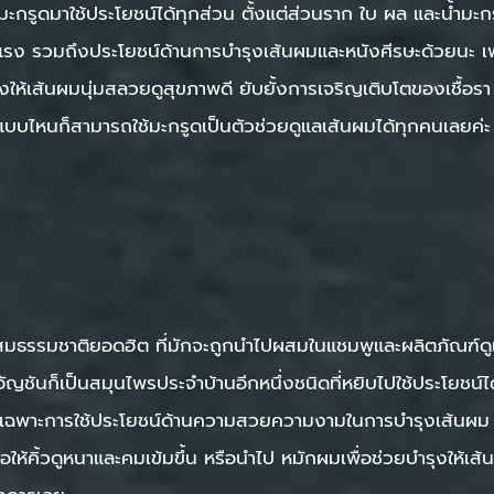
กรูดมาใช้ประโยชน์ได้ทุกส่วน ตั้งแต่ส่วนราก ใบ ผล และน้ำมะกร
ข็งแรง รวมถึงประโยชน์ด้านการบำรุงเส้นผมและหนังศีรษะด้วยนะ 
รุงให้เส้นผมนุ่มสลวยดูสุขภาพดี ยับยั้งการเจริญเติบโตของเชื้อ
แบบไหนก็สามารถใช้มะกรูดเป็นตัวช่วยดูแลเส้นผมได้ทุกคนเลยค่ะ
นผสมธรรมชาติยอดฮิต ที่มักจะถูกนำไปผสมในแชมพูและผลิตภัณฑ์ดู
วอัญชันก็เป็นสมุนไพรประจำบ้านอีกหนึ่งชนิดที่หยิบไปใช้ประโยชน์
ยเฉพาะการใช้ประโยชน์ด้านความสวยความงามในการบำรุงเส้นผม 
เพื่อให้คิ้วดูหนาและคมเข้มขึ้น หรือนำไป หมักผมเพื่อช่วยบำรุงใ