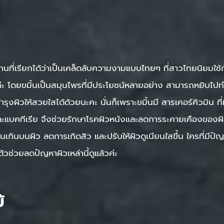
นที่เรียกได้ว่าเป็นเคล็ดลับความงามแบบไทยๆ ที่สาวไทยนิยมใช้
าค่ะ โดยขมิ้นเป็นสมุนไพรที่มีประโยชน์หลายอย่าง สามารถหยิบไป
ุงผิวให้สวยใสได้ด้วยนะคะ นั่นก็เพราะขมิ้นมี สารเคอร์คิวมิน ที่ม
ละแบคทีเรีย จึงช่วยรักษาโรคผิวหนังและลดการระคายเคืองของผิวไ
กินบนผิว ลดการเกิดสิว และปรับให้ผิวดูเนียนใสขึ้น ใครที่มีปั
ตัวช่วยลดปัญหาผิวเหล่านี้ดูแล้วค่ะ
้