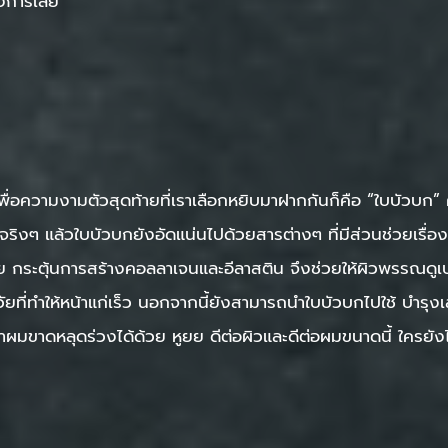
องการเลย
ื่อความงามตัวสุดท้ายที่เราเลือกหยิบมาฝากกันก็คือ “ใบบัวบก” ค
แต่จริงๆ แล้วใบบัวบกยังอัดแน่นไปด้วยสารต่างๆ ที่มีส่วนช่วยเร
วย กระตุ้นการสร้างคอลลาเจนและอีลาสติน จึงช่วยให้ผิวพรรณดู
วัยที่ทำให้หน้าแก่เร็ว นอกจากนี้ยังสามารถนำใบบัวบกไปใช้ บำรุงเ
มขาดหลุดร่วงได้ด้วย หูยย ดีต่อผิวและดีต่อผมขนาดนี้ ใครยังไ