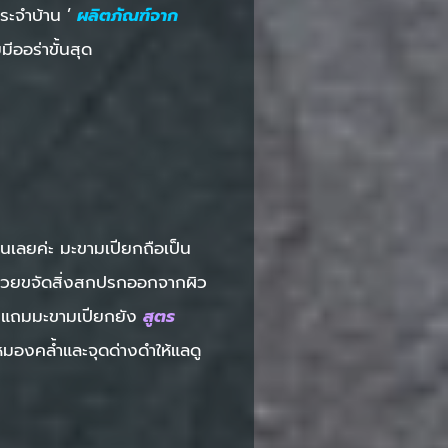
ระจำบ้าน ’
ผลิตภัณฑ์จาก
ีออร่าขั้นสุด
นเลยค่ะ มะขามเปียกถือเป็น
่ช่วยขจัดสิ่งสกปรกออกจากผิว
ขน แถมมะขามเปียกยัง
สูตร
หมองคล้ำและจุดด่างดำให้แลดู